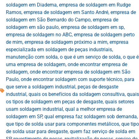
soldagem em Diadema
,
empresa de soldagem em Rudge
Ramos
,
empresa de soldagem em Santo André
,
empresa de
soldagem em São Bernardo do Campo
,
empresa de
soldagem em são paulo
,
empresa de soldagem em sp
,
empresa de soldagem no ABC
,
empresa de soldagem perto
de mim
,
empresa de soldagem próximo a mim
,
empresa
especializada em soldagem de peças industriais
,
manutenção com solda
,
o que é um serviço de solda
,
o que é
uma empresa de soldagem
,
onde encontrar empresa de
soldagem
,
onde encontrar empresa de soldagem em São
Paulo
,
onde encontrar soldagem com suporte técnico
,
para
que serve a soldagem industrial
,
peças de desgaste
industrial
,
quais os benefícios da soldagem consultiva
,
quais
os tipos de soldagem em peças de desgaste
,
quais setores
usam soldagem industrial
,
qual a melhor empresa de
soldagem em SP
,
qual empresa faz soldagem sob demanda
,
que tipo de solda usar para componentes metálicos
,
que tipo
de solda usar para desgaste
,
quem faz serviço de solda em
SP
,
revestimento de peças
,
revitalização de peças
,
serviço de