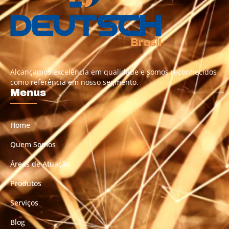
Alcançamos excelência em qualidade e somos reconhecidos
como referência em nosso segmento.
Menus
Home
Quem Somos
Áreas de Atuação
Produtos
Serviços
Blog