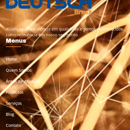
Alcançamos excelência em qualidade e somos reconhecidos
como referência em nosso segmento.
Menus
Home
Quem Somos
Áreas de Atuação
Produtos
Serviços
Blog
Contato