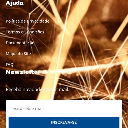
Ajuda
Política de Privacidade
Termos e Condições
Documentação
Mapa do Site
FAQ
Newsletter
Receba novidades por e-mail.
INSCREVA-SE