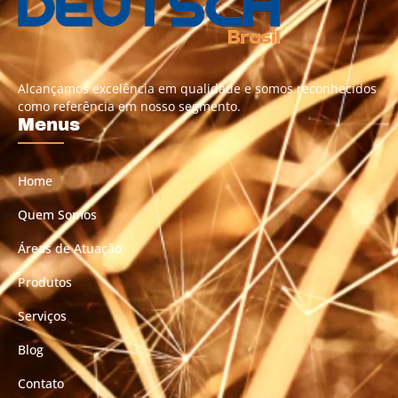
Alcançamos excelência em qualidade e somos reconhecidos
como referência em nosso segmento.
Menus
Home
Quem Somos
Áreas de Atuação
Produtos
Serviços
Blog
Contato