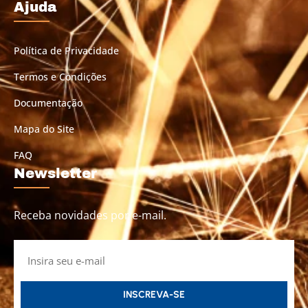
Ajuda
Política de Privacidade
Termos e Condições
Documentação
Mapa do Site
FAQ
Newsletter
Receba novidades por e-mail.
INSCREVA-SE