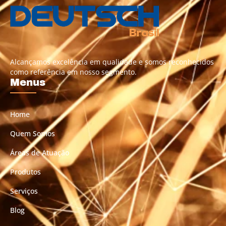
Alcançamos excelência em qualidade e somos reconhecidos
como referência em nosso segmento.
Menus
Home
Quem Somos
Áreas de Atuação
Produtos
Serviços
Blog