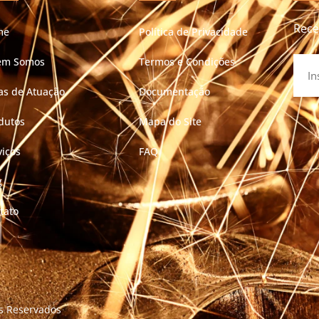
Rece
me
Política de Privacidade
em Somos
Termos e Condições
as de Atuação
Documentação
dutos
Mapa do Site
viços
FAQ
g
tato
os Reservados