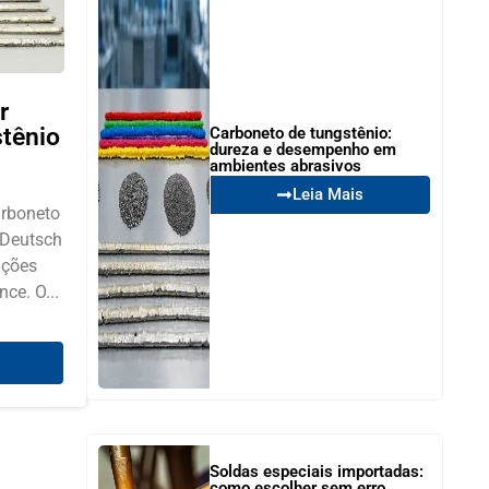
r
tênio
Carboneto de tungstênio:
dureza e desempenho em
ambientes abrasivos
Leia Mais
arboneto
 Deutsch
uções
ce. O...
Soldas especiais importadas:
como escolher sem erro