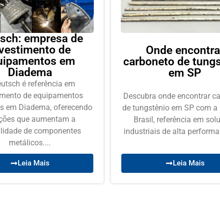
sch: empresa de
vestimento de
Onde encontra
uipamentos em
carboneto de tungs
Diadema
em SP
utsch é referência em
imento de equipamentos
Descubra onde encontrar c
ais em Diadema, oferecendo
de tungstênio em SP com a
ções que aumentam a
Brasil, referência em sol
ilidade de componentes
industriais de alta performan
metálicos....
Leia Mais
Leia Mais