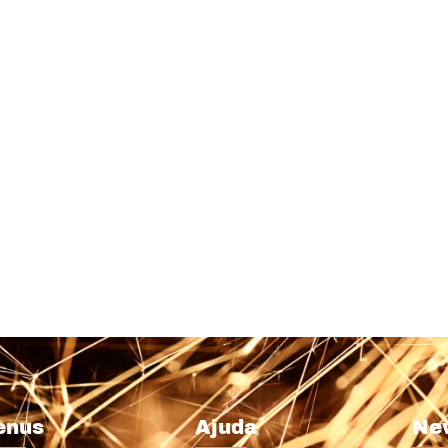
enus
Ajuda
Ne