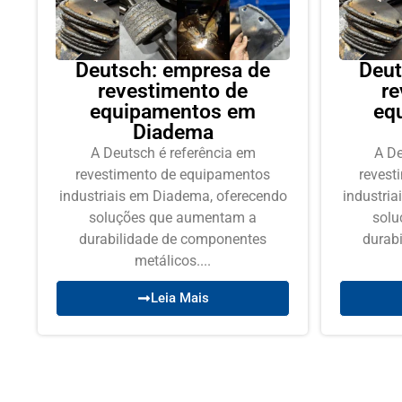
Deutsch: empresa de
Deut
revestimento de
re
equipamentos em
eq
Diadema
A Deutsch é referência em
A De
revestimento de equipamentos
revest
industriais em Diadema, oferecendo
industri
soluções que aumentam a
solu
durabilidade de componentes
durab
metálicos....
Leia Mais