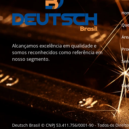
Ho
Qu
Áre
Alcançamos excelência em qualidade e
Pro
somos reconhecidos como referência em
nosso segmento.
Ser
Blo
Con
Deutsch Brasil © CNPJ 53.411.756/0001-90
- Todos os Direit