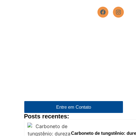
ão
Produtos
Serviços
Blog
Contato
Entre em Contato
Posts recentes:
Carboneto de tungstênio: dure