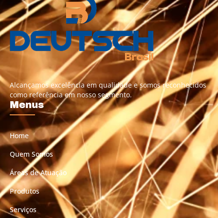
Alcançamos excelência em qualidade e somos reconhecidos
como referência em nosso segmento.
Menus
Home
Quem Somos
Áreas de Atuação
Produtos
Serviços