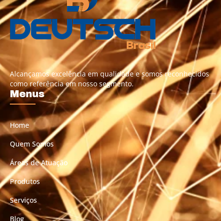
Alcançamos excelência em qualidade e somos reconhecidos
como referência em nosso segmento.
Menus
Home
Quem Somos
Áreas de Atuação
Produtos
Serviços
Blog