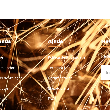
enus
Ajuda
Ne
Rece
me
Política de Privacidade
em Somos
Termos e Condições
as de Atuação
Documentação
dutos
Mapa do Site
viços
FAQ
g