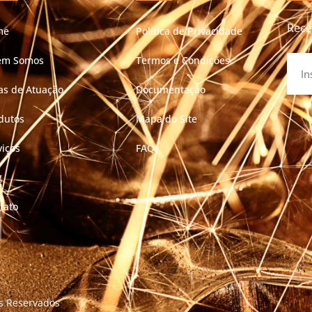
Rece
me
Política de Privacidade
em Somos
Termos e Condições
as de Atuação
Documentação
dutos
Mapa do Site
viços
FAQ
g
tato
os Reservados