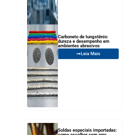
Carboneto de tungstênio:
dureza e desempenho em
ambientes abrasivos
Leia Mais
Soldas especiais importadas:
como escolher sem erro