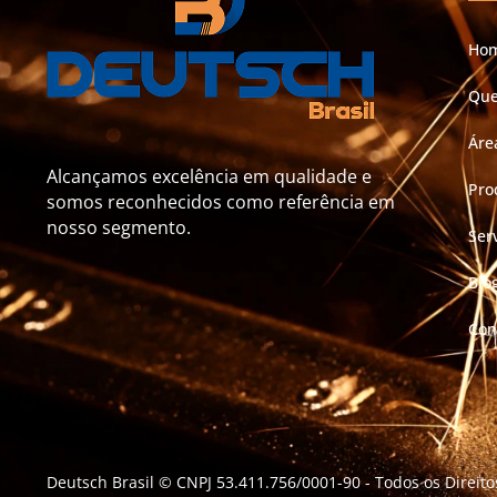
Ho
Qu
Áre
Alcançamos excelência em qualidade e
Pro
somos reconhecidos como referência em
nosso segmento.
Ser
Blo
Con
Deutsch Brasil © CNPJ 53.411.756/0001-90
- Todos os Direit