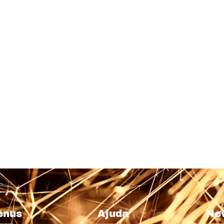
enus
Ajuda
Ne