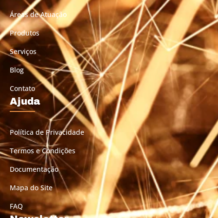
Áreas de Atuação
Produtos
Serviços
Blog
Contato
Ajuda
Política de Privacidade
Termos e Condições
Documentação
Mapa do Site
FAQ