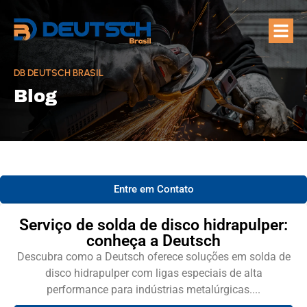
Quem Som
Áreas de A
DB DEUTSCH BRASIL
Blog
Entre em Contato
Serviço de solda de disco hidrapulper:
conheça a Deutsch
Descubra como a Deutsch oferece soluções em solda de
disco hidrapulper com ligas especiais de alta
performance para indústrias metalúrgicas....