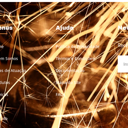
enus
Ajuda
Ne
Rece
me
Política de Privacidade
em Somos
Termos e Condições
as de Atuação
Documentação
dutos
Mapa do Site
viços
FAQ
g
tato