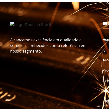
M
Alcançamos excelência em qualidade e
Ho
somos reconhecidos como referência em
Qu
nosso segmento.
Áre
Pro
Ser
Blo
Con