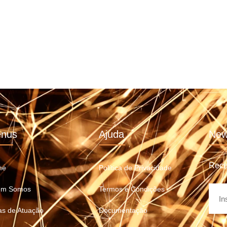
nus
Ajuda
New
Rece
me
Política de Privacidade
m Somos
Termos e Condições
as de Atuação
Documentação