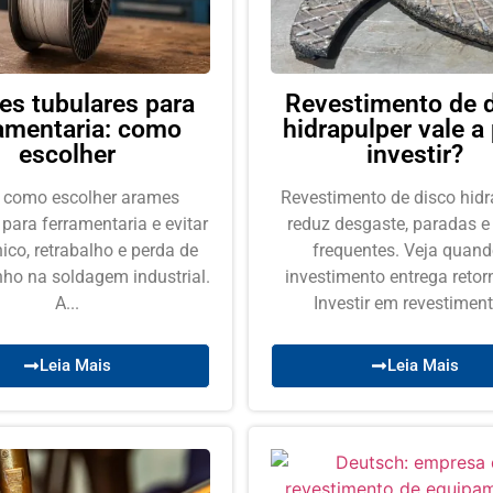
s tubulares para
Revestimento de 
ramentaria: como
hidrapulper vale a
escolher
investir?
 como escolher arames
Revestimento de disco hidr
 para ferramentaria e evitar
reduz desgaste, paradas e
nico, retrabalho e perda de
frequentes. Veja quand
o na soldagem industrial.
investimento entrega retorn
A...
Investir em revestiment
Leia Mais
Leia Mais