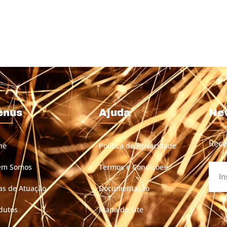
enus
Ajuda
Ne
Rece
me
Política de Privacidade
em Somos
Termos e Condições
as de Atuação
Documentação
dutos
Mapa do Site