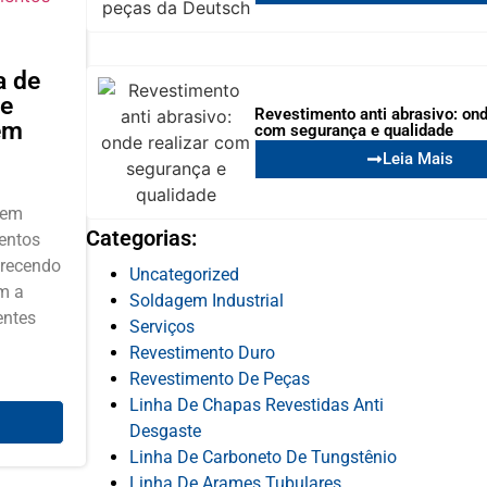
a de
de
Revestimento anti abrasivo: ond
em
com segurança e qualidade
Leia Mais
 em
Categorias:
entos
erecendo
Uncategorized
m a
Soldagem Industrial
entes
Serviços
Revestimento Duro
Revestimento De Peças
Linha De Chapas Revestidas Anti
Desgaste
Linha De Carboneto De Tungstênio
Linha De Arames Tubulares