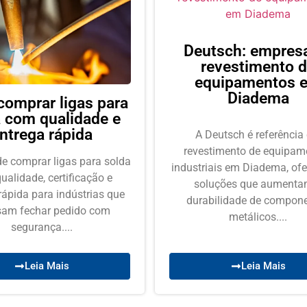
Deutsch: empres
revestimento 
equipamentos 
Diadema
comprar ligas para
a com qualidade e
ntrega rápida
A Deutsch é referência
revestimento de equipam
e comprar ligas para solda
industriais em Diadema, of
ualidade, certificação e
soluções que aumenta
rápida para indústrias que
durabilidade de compon
sam fechar pedido com
metálicos....
segurança....
Leia Mais
Leia Mais