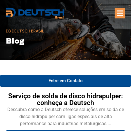
Quem Som
Áreas de A
DB DEUTSCH BRASIL
Blog
Entre em Contato
Serviço de solda de disco hidrapulper:
conheça a Deutsch
Descubra como a Deutsch oferece soluções em solda de
disco hidrapulper com ligas especiais de alta
performance para indústrias metalúrgicas....