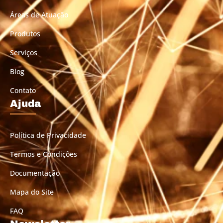
Áreas de Atuação
Produtos
Serviços
Blog
Contato
Ajuda
Política de Privacidade
Termos e Condições
Documentação
Mapa do Site
FAQ