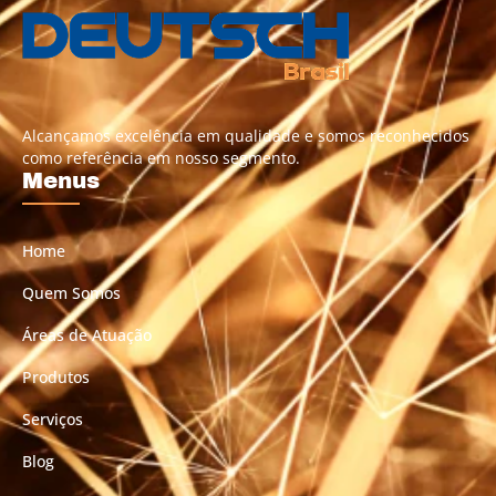
Alcançamos excelência em qualidade e somos reconhecidos
como referência em nosso segmento.
Menus
Home
Quem Somos
Áreas de Atuação
Produtos
Serviços
Blog