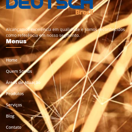
Alcançamos excelência em qualidade e somos reconhecidos
como referência em nosso segmento.
Menus
Home
Quem Somos
Áreas de Atuação
Produtos
Serviços
Blog
Contato