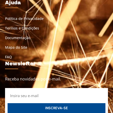
Ajuda
Política de Privacidade
Termos e Condições
Documentação
Mapa do Site
FAQ
Newsletter
Receba novidades por e-mail.
INSCREVA-SE