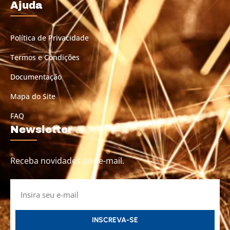
Ajuda
Política de Privacidade
Termos e Condições
Documentação
Mapa do Site
FAQ
Newsletter
Receba novidades por e-mail.
INSCREVA-SE