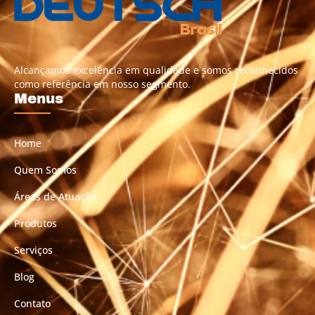
Alcançamos excelência em qualidade e somos reconhecidos
como referência em nosso segmento.
Menus
Home
Quem Somos
Áreas de Atuação
Produtos
Serviços
Blog
Contato