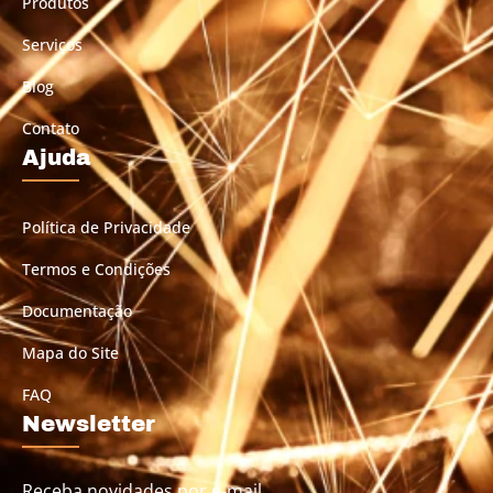
Produtos
Serviços
Blog
Contato
Ajuda
Política de Privacidade
Termos e Condições
Documentação
Mapa do Site
FAQ
Newsletter
Receba novidades por e-mail.