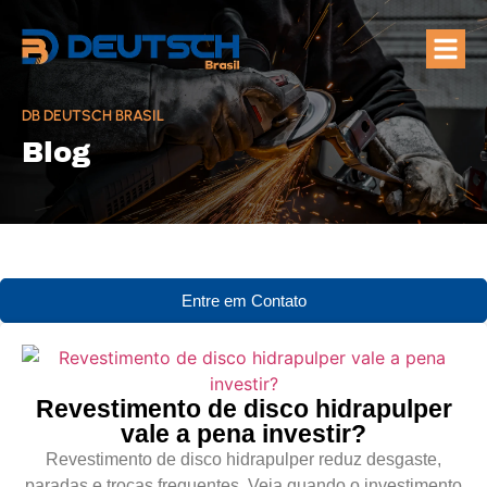
Quem Som
Áreas de A
DB DEUTSCH BRASIL
Blog
Entre em Contato
Revestimento de disco hidrapulper
vale a pena investir?
Revestimento de disco hidrapulper reduz desgaste,
paradas e trocas frequentes. Veja quando o investimento