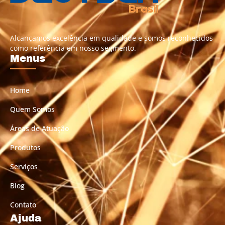
Alcançamos excelência em qualidade e somos reconhecidos
como referência em nosso segmento.
Menus
Home
Quem Somos
Áreas de Atuação
Produtos
Serviços
Blog
Contato
Ajuda