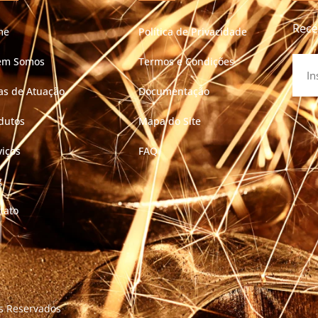
Rece
me
Política de Privacidade
em Somos
Termos e Condições
as de Atuação
Documentação
dutos
Mapa do Site
viços
FAQ
g
tato
os Reservados