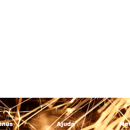
enus
Ajuda
Ne