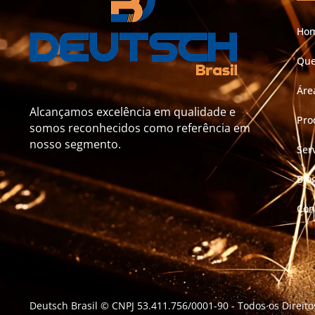
Ho
Qu
Áre
Alcançamos excelência em qualidade e
Pro
somos reconhecidos como referência em
nosso segmento.
Ser
Blo
Con
Deutsch Brasil © CNPJ 53.411.756/0001-90
- Todos os Direit