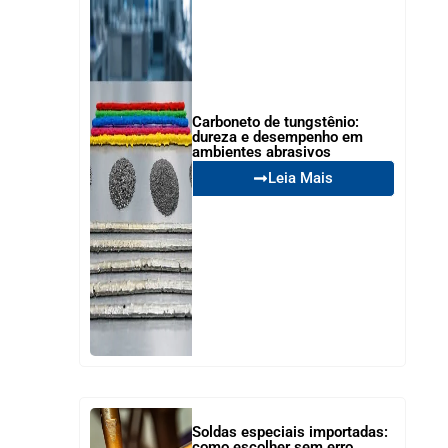
Carboneto de tungstênio:
dureza e desempenho em
ambientes abrasivos
Leia Mais
Soldas especiais importadas:
como escolher sem erro