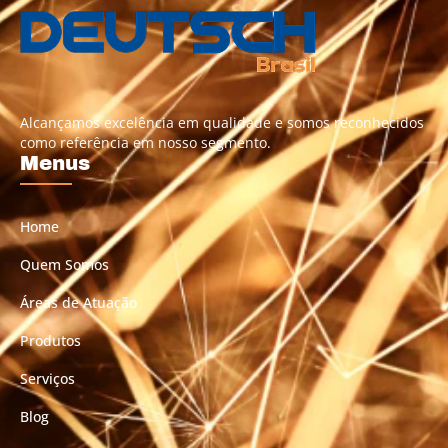
Alcançamos excelência em qualidade e somos reconhecidos
como referência em nosso segmento.
Menus
Home
Quem Somos
Áreas de Atuação
Produtos
Serviços
Blog