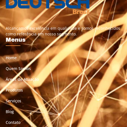
Alcançamos excelência em qualidade e somos reconhecidos
como referência em nosso segmento.
Menus
Home
Quem Somos
Áreas de Atuação
Produtos
Serviços
Blog
Contato