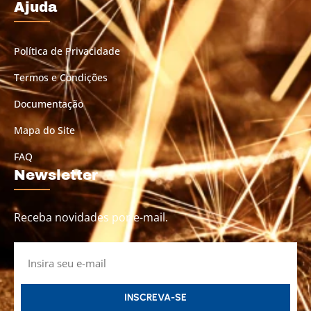
Ajuda
Política de Privacidade
Termos e Condições
Documentação
Mapa do Site
FAQ
Newsletter
Receba novidades por e-mail.
INSCREVA-SE