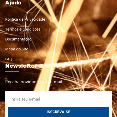
Ajuda
Política de Privacidade
Termos e Condições
Documentação
Mapa do Site
FAQ
Newsletter
Receba novidades por e-mail.
INSCREVA-SE