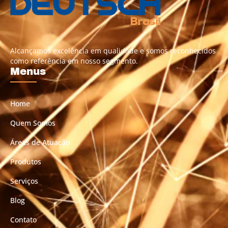
Alcançamos excelência em qualidade e somos reconhecidos
como referência em nosso segmento.
Menus
Home
Quem Somos
Áreas de Atuação
Produtos
Serviços
Blog
Contato