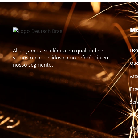
M
Alcançamos excelência em qualidade e
Ho
somos reconhecidos como referência em
Qu
nosso segmento.
Áre
Pro
Ser
Blo
Con