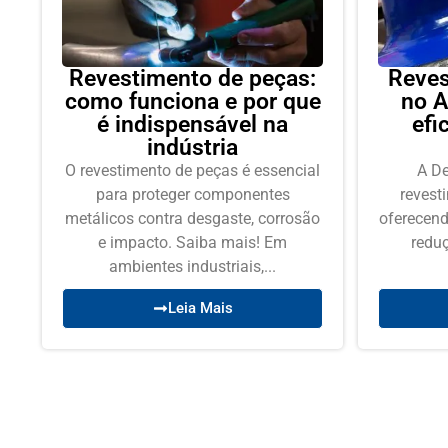
Revestimento de peças:
Reves
como funciona e por que
no A
é indispensável na
efi
indústria
O revestimento de peças é essencial
A De
para proteger componentes
revest
metálicos contra desgaste, corrosão
oferecend
e impacto. Saiba mais! Em
redu
ambientes industriais,...
Leia Mais