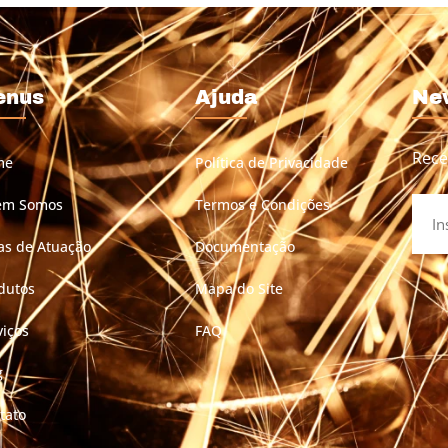
enus
Ajuda
Ne
Rece
me
Política de Privacidade
em Somos
Termos e Condições
as de Atuação
Documentação
dutos
Mapa do Site
viços
FAQ
g
tato