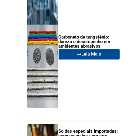
Carboneto de tungstênio:
dureza e desempenho em
ambientes abrasivos
Leia Mais
Soldas especiais importadas:
como escolher sem erro