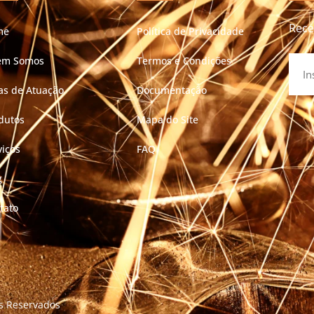
Rece
me
Política de Privacidade
em Somos
Termos e Condições
as de Atuação
Documentação
dutos
Mapa do Site
viços
FAQ
g
tato
os Reservados