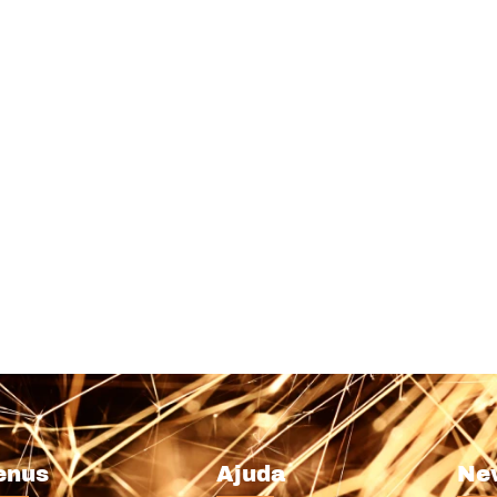
enus
Ajuda
Ne