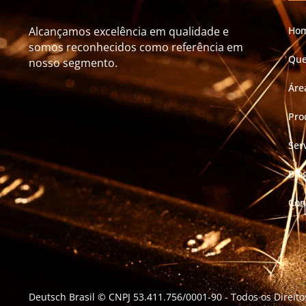
Alcançamos excelência em qualidade e
Ho
somos reconhecidos como referência em
Qu
nosso segmento.
Áre
Pro
Ser
Blo
Con
Deutsch Brasil © CNPJ 53.411.756/0001-90
- Todos os Direit