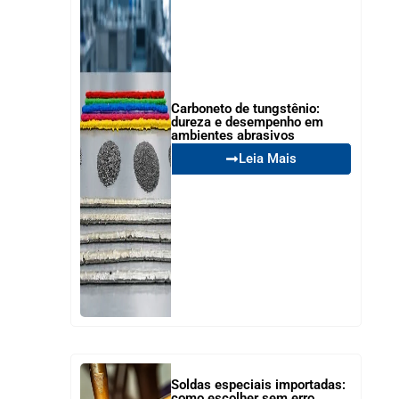
Carboneto de tungstênio:
dureza e desempenho em
ambientes abrasivos
Leia Mais
Soldas especiais importadas:
como escolher sem erro