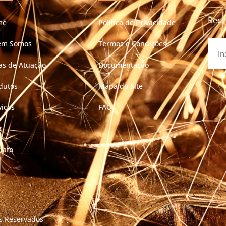
Rece
me
Política de Privacidade
em Somos
Termos e Condições
as de Atuação
Documentação
dutos
Mapa do Site
viços
FAQ
g
tato
os Reservados