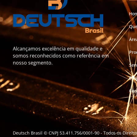
Ho
Qu
Áre
Alcançamos excelência em qualidade e
Pro
somos reconhecidos como referência em
nosso segmento.
Ser
Blo
Con
Deutsch Brasil © CNPJ 53.411.756/0001-90
- Todos os Direit