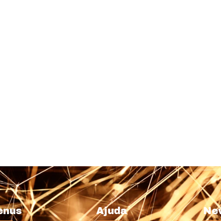
enus
Ajuda
Ne