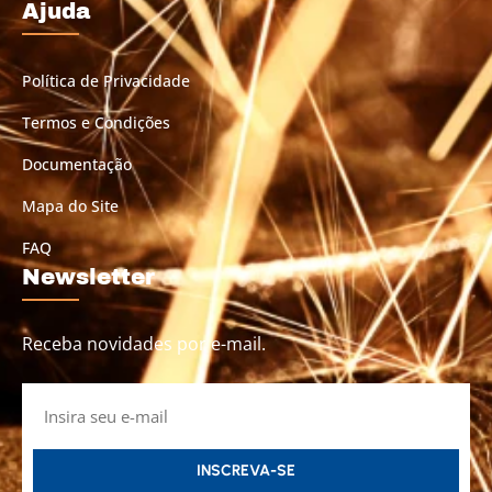
Ajuda
Política de Privacidade
Termos e Condições
Documentação
Mapa do Site
FAQ
Newsletter
Receba novidades por e-mail.
INSCREVA-SE