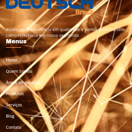
Alcançamos excelência em qualidade e somos reconhecidos
como referência em nosso segmento.
Menus
Home
Quem Somos
Áreas de Atuação
Produtos
Serviços
Blog
Contato