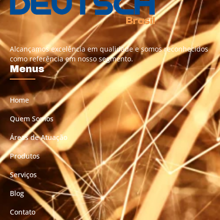
Alcançamos excelência em qualidade e somos reconhecidos
como referência em nosso segmento.
Menus
Home
Quem Somos
Áreas de Atuação
Produtos
Serviços
Blog
Contato