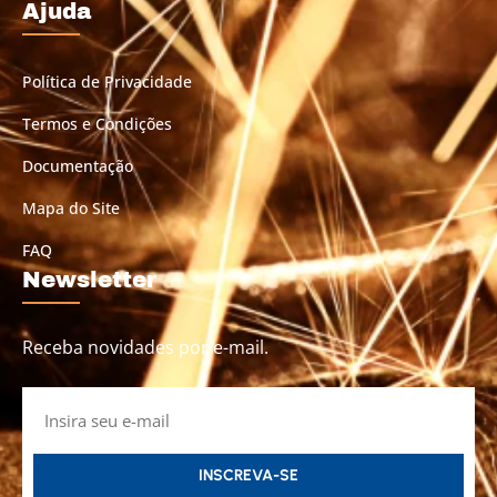
Ajuda
Política de Privacidade
Termos e Condições
Documentação
Mapa do Site
FAQ
Newsletter
Receba novidades por e-mail.
INSCREVA-SE