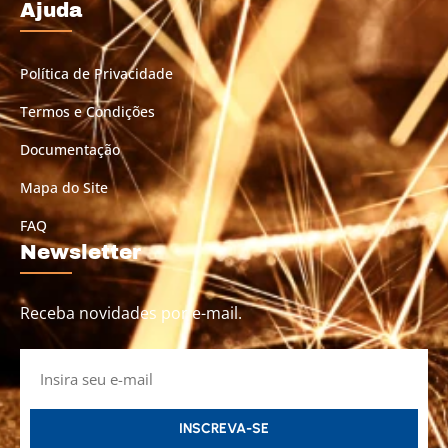
Ajuda
Política de Privacidade
Termos e Condições
Documentação
Mapa do Site
FAQ
Newsletter
Receba novidades por e-mail.
INSCREVA-SE