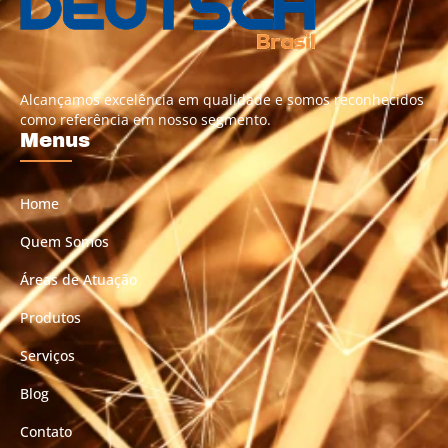
Alcançamos excelência em qualidade e somos reconhecidos
como referência em nosso segmento.
Menus
Home
Quem Somos
Áreas de Atuação
Produtos
Serviços
Blog
Contato