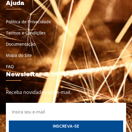
Ajuda
Política de Privacidade
Termos e Condições
Documentação
Mapa do Site
FAQ
Newsletter
Receba novidades por e-mail.
INSCREVA-SE