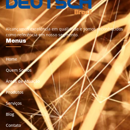
Alcançamos excelência em qualidade e somos reconhecidos
como referência em nosso segmento.
Menus
Home
Quem Somos
Áreas de Atuação
Produtos
Serviços
Blog
Contato