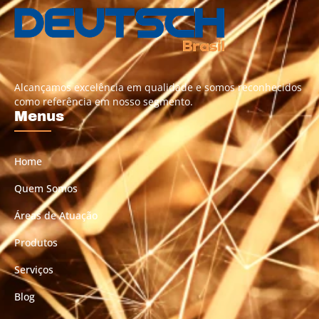
Alcançamos excelência em qualidade e somos reconhecidos
como referência em nosso segmento.
Menus
Home
Quem Somos
Áreas de Atuação
Produtos
Serviços
Blog