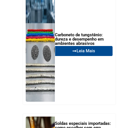
Carboneto de tungstênio:
dureza e desempenho em
ambientes abrasivos
Leia Mais
Soldas especiais importadas:
como escolher sem erro