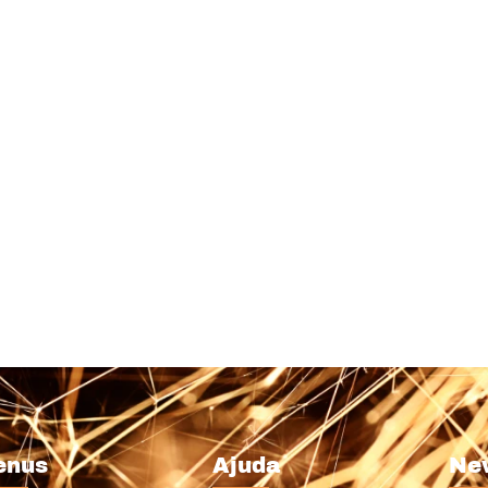
enus
Ajuda
Ne