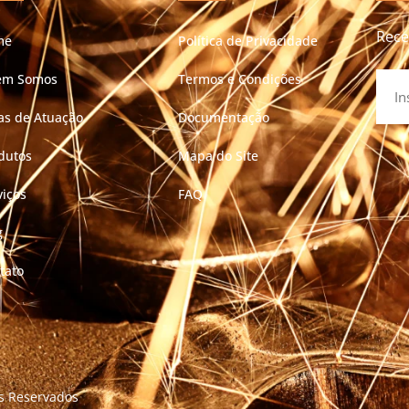
Rece
me
Política de Privacidade
em Somos
Termos e Condições
as de Atuação
Documentação
dutos
Mapa do Site
viços
FAQ
g
tato
os Reservados