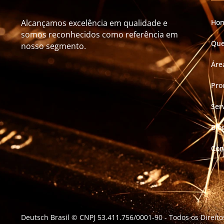
Alcançamos excelência em qualidade e
Ho
somos reconhecidos como referência em
Qu
nosso segmento.
Áre
Pro
Ser
Blo
Con
Deutsch Brasil © CNPJ 53.411.756/0001-90
- Todos os Direit