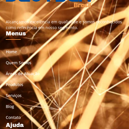
Alcançamos excelência em qualidade e somos reconhecidos
como referência em nosso segmento.
Menus
Home
Quem Somos
Áreas de Atuação
Produtos
Serviços
Blog
Contato
Ajuda