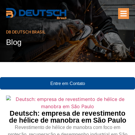
Quem Som
Áreas de A
DB DEUTSCH BRASIL
Blog
Entre em Contato
Deutsch: empresa de revestimento
de hélice de manobra em São Paulo
Revestimento de hélice de manobra com foco em
proteção, recuperação e desempenho industrial em São