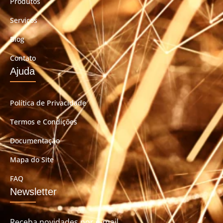
Produtos
Serviços
Blog
Contato
Ajuda
Política de Privacidade
Termos e Condições
Documentação
Mapa do Site
FAQ
Newsletter
Receba novidades por e-mail.