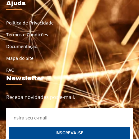
Ajuda
Política de Privacidade
Termos e Condições
Documentação
Mapa do Site
FAQ
Newsletter
Receba novidades por e-mail.
INSCREVA-SE