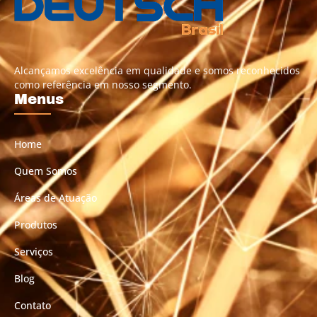
Alcançamos excelência em qualidade e somos reconhecidos
como referência em nosso segmento.
Menus
Home
Quem Somos
Áreas de Atuação
Produtos
Serviços
Blog
Contato