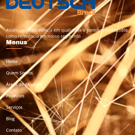
Alcançamos excelência em qualidade e somos reconhecidos
como referência em nosso segmento.
Menus
Home
Quem Somos
Áreas de Atuação
Produtos
Serviços
Blog
Contato