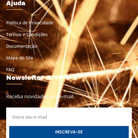
Ajuda
Política de Privacidade
Termos e Condições
Documentação
Mapa do Site
FAQ
Newsletter
Receba novidades por e-mail.
INSCREVA-SE