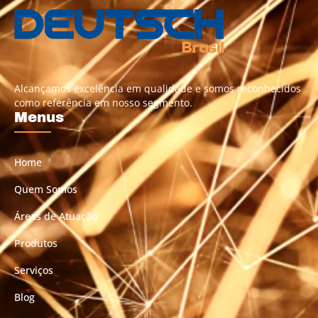
Alcançamos excelência em qualidade e somos reconhecidos
como referência em nosso segmento.
Menus
Home
Quem Somos
Áreas de Atuação
Produtos
Serviços
Blog