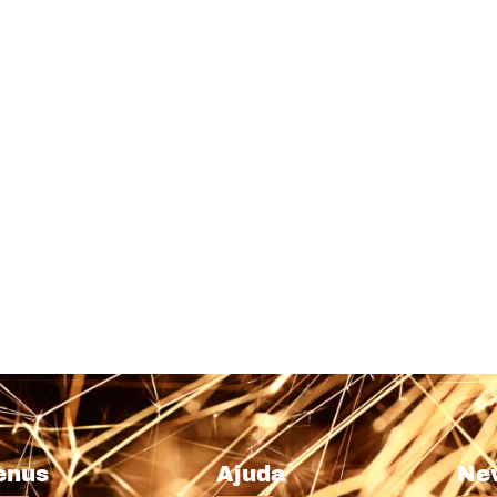
enus
Ajuda
Ne