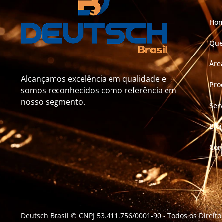
Ho
Qu
Áre
Alcançamos excelência em qualidade e
Pro
somos reconhecidos como referência em
nosso segmento.
Ser
Blo
Con
Deutsch Brasil © CNPJ 53.411.756/0001-90
- Todos os Direit