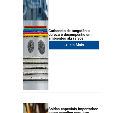
Carboneto de tungstênio:
dureza e desempenho em
ambientes abrasivos
Leia Mais
Soldas especiais importadas:
como escolher sem erro