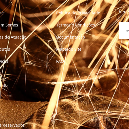
Rece
me
Política de Privacidade
em Somos
Termos e Condições
as de Atuação
Documentação
dutos
Mapa do Site
viços
FAQ
g
tato
os Reservados