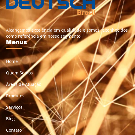
Alcançamos excelência em qualidade e somos reconhecidos
como referência em nosso segmento.
Menus
Home
Quem Somos
Áreas de Atuação
Produtos
Serviços
Blog
Contato