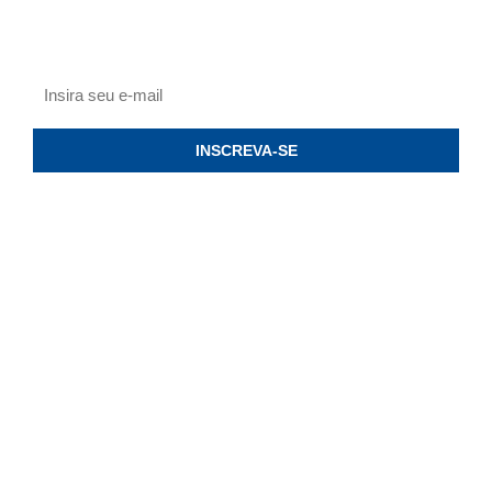
Receba novidades por e-mail.
INSCREVA-SE
Deutsch Brasil © CNPJ 53.411.756/0001-90
- Todos os Direitos
Reservados