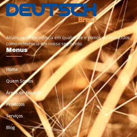
Alcançamos excelência em qualidade e somos reconhecidos
como referência em nosso segmento.
Menus
Home
Quem Somos
Áreas de Atuação
Produtos
Serviços
Blog