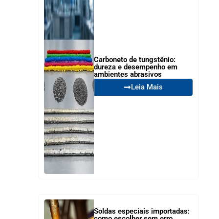
Carboneto de tungstênio:
dureza e desempenho em
ambientes abrasivos
Leia Mais
Soldas especiais importadas:
como escolher sem erro