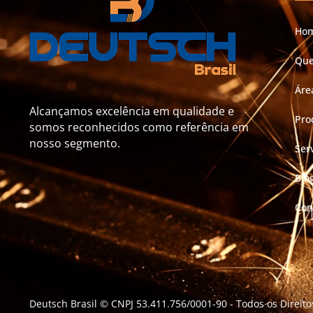
Ho
Qu
Áre
Alcançamos excelência em qualidade e
Pro
somos reconhecidos como referência em
nosso segmento.
Ser
Blo
Con
Deutsch Brasil © CNPJ 53.411.756/0001-90
- Todos os Direit