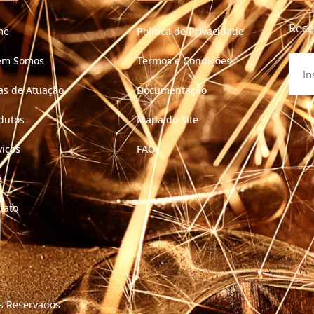
Rece
me
Política de Privacidade
em Somos
Termos e Condições
as de Atuação
Documentação
dutos
Mapa do Site
viços
FAQ
g
tato
os Reservados