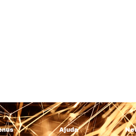
enus
Ajuda
Ne