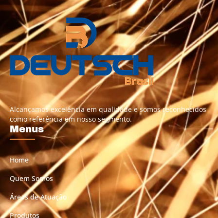
Alcançamos excelência em qualidade e somos reconhecidos
como referência em nosso segmento.
Menus
Home
Quem Somos
Áreas de Atuação
Produtos