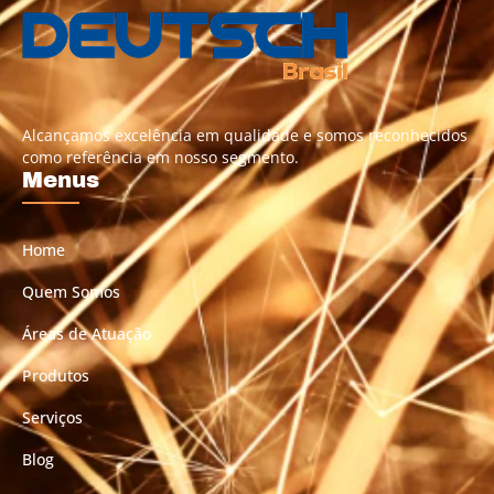
Alcançamos excelência em qualidade e somos reconhecidos
como referência em nosso segmento.
Menus
Home
Quem Somos
Áreas de Atuação
Produtos
Serviços
Blog