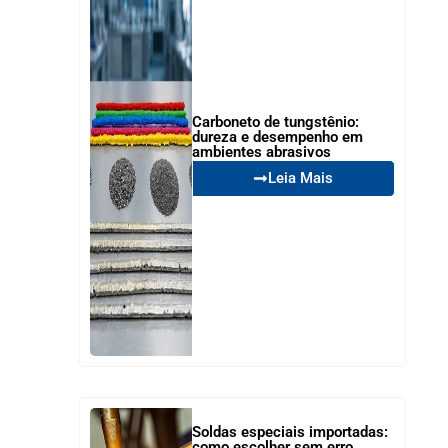
Carboneto de tungstênio:
dureza e desempenho em
ambientes abrasivos
Leia Mais
Soldas especiais importadas:
como escolher sem erro