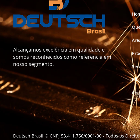
Ho
Qu
Áre
Alcançamos excelência em qualidade e
Pro
somos reconhecidos como referência em
nosso segmento.
Ser
Blo
Con
Deutsch Brasil © CNPJ 53.411.756/0001-90
- Todos os Direit