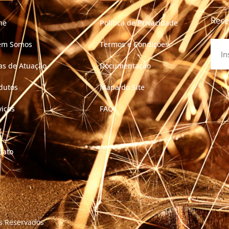
Rece
me
Política de Privacidade
em Somos
Termos e Condições
as de Atuação
Documentação
dutos
Mapa do Site
viços
FAQ
g
tato
os Reservados