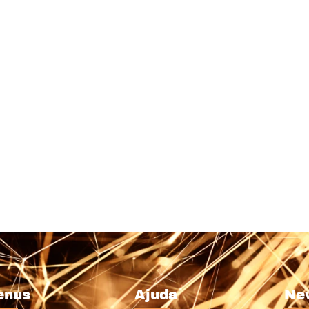
enus
Ajuda
Ne