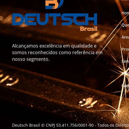
Ho
Qu
Áre
Alcançamos excelência em qualidade e
Pro
somos reconhecidos como referência em
nosso segmento.
Ser
Blo
Con
Deutsch Brasil © CNPJ 53.411.756/0001-90
- Todos os Direit