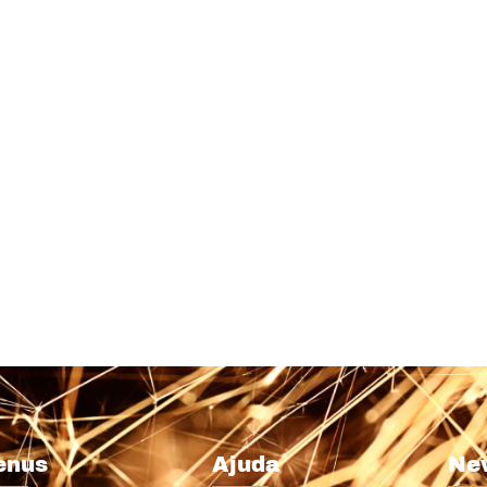
enus
Ajuda
Ne