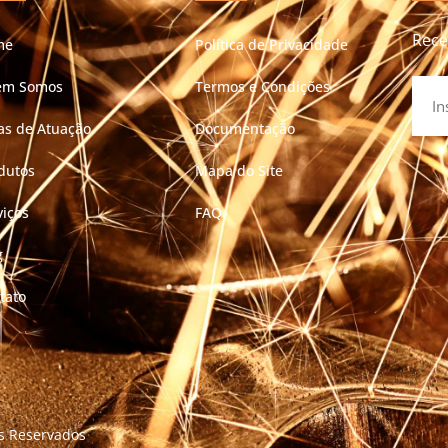
Rece
me
Política de Privacidade
em Somos
Termos e Condições
as de Atuação
Documentação
dutos
Mapa do Site
viços
FAQ
g
tato
os Reservados