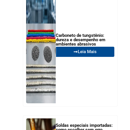
Carboneto de tungstênio:
dureza e desempenho em
ambientes abrasivos
Leia Mais
Soldas especiais importadas:
como escolher sem erro