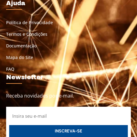
Ajuda
Política de Privacidade
Termos e Condições
Documentação
Mapa do Site
FAQ
Newsletter
Receba novidades por e-mail.
INSCREVA-SE