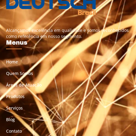
Alcançamos excelência em qualidade e somos reconhecidos
como referência em nosso segmento.
Menus
Home
Quem Somos
Áreas de Atuação
Produtos
Serviços
Blog
Contato