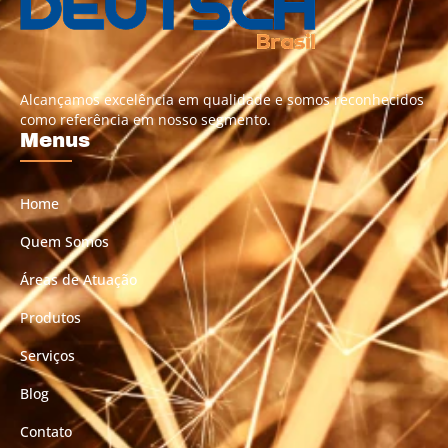
Alcançamos excelência em qualidade e somos reconhecidos
como referência em nosso segmento.
Menus
Home
Quem Somos
Áreas de Atuação
Produtos
Serviços
Blog
Contato