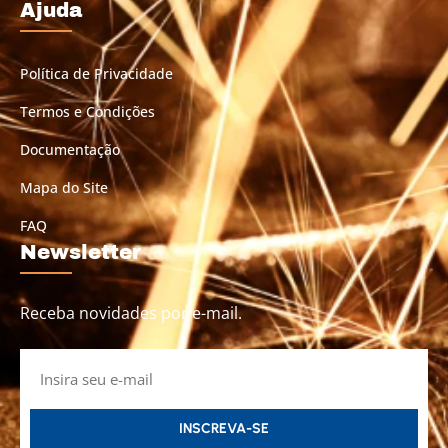
Ajuda
Política de Privacidade
Termos e Condições
Documentação
Mapa do Site
FAQ
Newsletter
Receba novidades por e-mail.
INSCREVA-SE