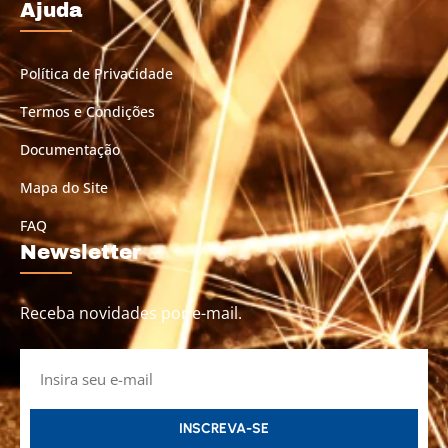
Ajuda
Política de Privacidade
Termos e Condições
Documentação
Mapa do Site
FAQ
Newsletter
Receba novidades por e-mail.
INSCREVA-SE