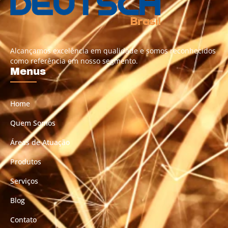
Alcançamos excelência em qualidade e somos reconhecidos
como referência em nosso segmento.
Menus
Home
Quem Somos
Áreas de Atuação
Produtos
Serviços
Blog
Contato